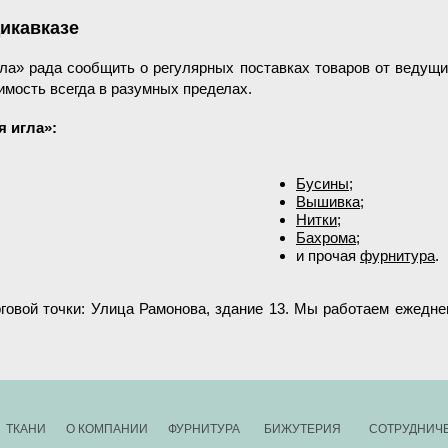
икавказе
ла» рада сообщить о регулярных поставках товаров от ведущи
имость всегда в разумных пределах.
я игла
»
:
Бусины
;
Вышивка
;
Нитки
;
Бахрома
;
и прочая
фурнитура
.
говой точки: Улица Рамонова, здание 13. Мы работаем ежеднев
ТКАНИ
О КОМПАНИИ
ФУРНИТУРА
БИЖУТЕРИЯ
СОТРУДНИЧ