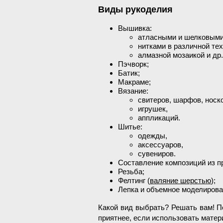
Виды рукоделия
Вышивка:
атласными и шелковыми
нитками в различной тех
алмазной мозаикой и др.
Пэчворк;
Батик;
Макраме;
Вязание:
свитеров, шарфов, носк
игрушек,
аппликаций.
Шитье:
одежды,
аксессуаров,
сувениров.
Составление композиций из пр
Резьба;
Фелтинг (
валяние шерстью
);
Лепка и объемное моделирова
Какой вид выбрать? Решать вам! П
приятнее, если использовать матер