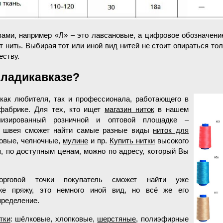
ами, например «Л» – это лавсановые, а цифровое обозначение
 нить. Выбирая тот или иной вид нитей не стоит опираться тол
еству.
Владикавказе?
 как любителя, так и профессионала, работающего в
фабрике. Для тех, кто ищет
магазин ниток
в нашем
ализированный розничной и оптовой площадке –
я швея сможет найти самые разные виды
ниток для
ковые, челночные,
мулине
и пр.
Купить нитки
высокого
, по доступным ценам, можно по адресу, который Вы
орговой точки покупатель сможет найти уже
же пряжу, это немного иной вид, но всё же его
пределение.
тки
: шёлковые, хлопковые,
шерстяные
, полиэфирные