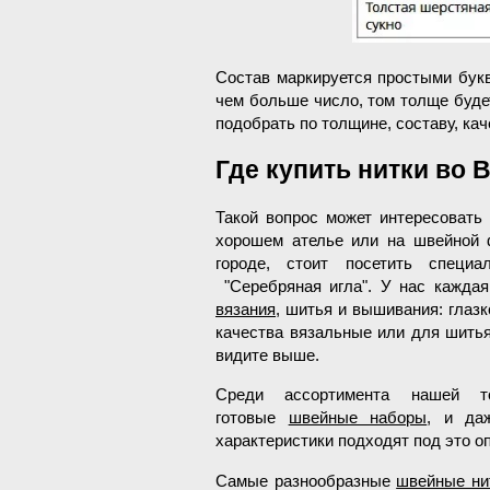
Состав маркируется простыми букв
чем больше число, том толще будет
подобрать по толщине, составу, кач
Где купить нитки во 
Такой вопрос может интересовать
хорошем ателье или на швейной 
городе, стоит посетить специ
"Серебряная игла". У нас кажда
вязания
, шитья и вышивания: глаз
качества вязальные или для шитья
видите выше.
Среди ассортимента нашей т
готовые
швейные наборы
, и да
характеристики подходят под это о
Самые разнообразные
швейные ни