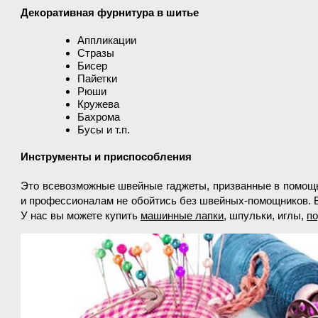
Декоративная фурнитура в шитье
Аппликации
Стразы
Бисер
Пайетки
Рюши
Кружева
Бахрома
Бусы и т.п.
Инструменты и приспособления
Это всевозможные швейные гаджеты, призванные в помощь
и профессионалам не обойтись без швейных-помощников. В
У нас вы можете купить
машинные лапки
, шпульки, иглы,
по