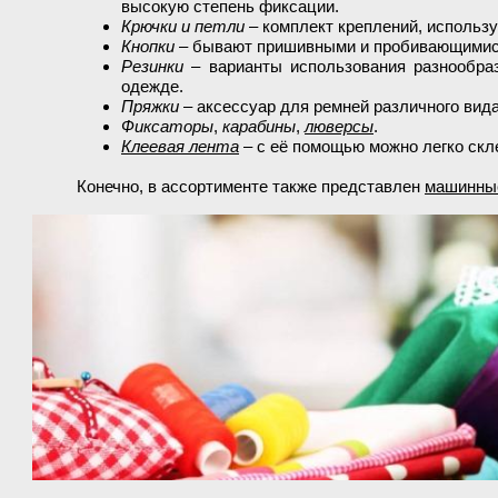
высокую степень фиксации.
Крючки и петли
– комплект креплений, использу
Кнопки
– бывают пришивными и пробивающимис
Резинки
– варианты использования разнообраз
одежде.
Пряжки
– аксессуар для ремней различного вида
Фиксаторы
,
карабины
,
люверсы
.
Клеевая лента
– с её помощью можно легко скл
Конечно, в ассортименте также представлен
машинны