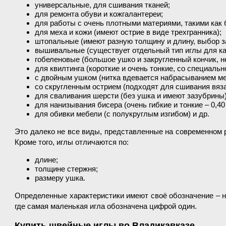
универсальные, для сшивания тканей;
для ремонта обуви и кожгалантереи;
для работы с очень плотными материями, такими как б
для меха и кожи (имеют острие в виде трехгранника);
штопальные (имеют разную толщину и длину, выбор за
вышивальные (существует отдельный тип иглы для ка
гобеленовые (большое ушко и закругленный кончик, н
для квилтинга (короткие и очень тонкие, со специаль
с двойным ушком (нитка вдевается набрасыванием ме
со скругленным острием (подходят для сшивания вяза
для сваливания шерсти (без ушка и имеют зазубрины)
для нанизывания бисера (очень гибкие и тонкие – 0,40
для обивки мебели (с полукруглым изгибом) и др.
Это далеко не все виды, представленные на современном 
Кроме того, иглы отличаются по:
длине;
толщине стержня;
размеру ушка.
Определенные характеристики имеют своё обозначение – но
где самая маленькая игла обозначена цифрой один.
Купить швейные иглы во Владикавказе